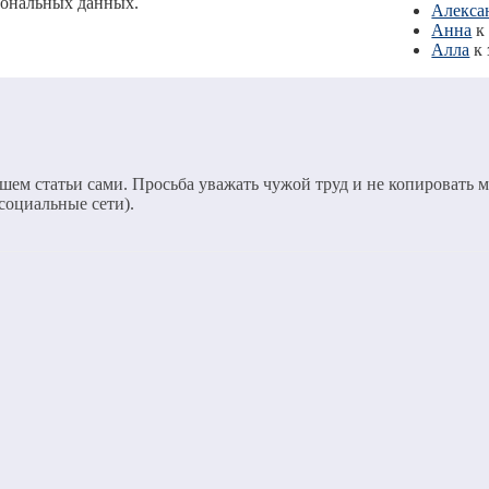
сональных данных.
Алексан
Анна
к
Алла
к 
шем статьи сами. Просьба уважать чужой труд и не копировать м
 социальные сети).