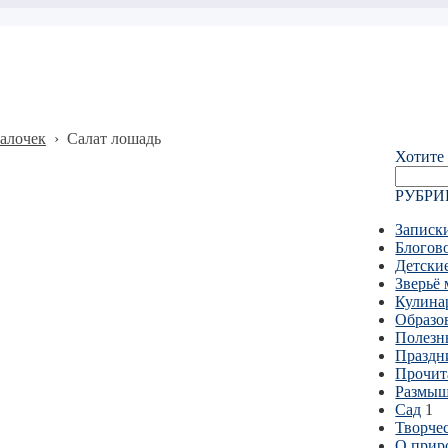
палочек
›
Салат лошадь
Хотите 
Найти:
РУБРИ
Записк
Блогов
Детски
Зверьё 
Кулина
Образо
Полезн
Праздн
Прочит
Размы
Сад
1
Творчес
О прир