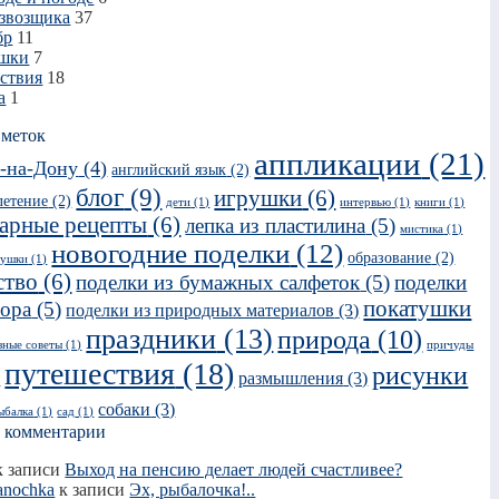
звозщика
37
бр
11
ушки
7
ствия
18
а
1
 меток
аппликации
(21)
в-на-Дону
(4)
английский язык
(2)
блог
(9)
игрушки
(6)
летение
(2)
дети
(1)
интервью
(1)
книги
(1)
арные рецепты
(6)
лепка из пластилина
(5)
мистика
(1)
новогодние поделки
(12)
образование
(2)
рушки
(1)
ство
(6)
поделки из бумажных салфеток
(5)
поделки
покатушки
сора
(5)
поделки из природных материалов
(3)
праздники
(13)
природа
(10)
зные советы
(1)
причуды
путешествия
(18)
рисунки
размышления
(3)
)
собаки
(3)
ыбалка
(1)
сад
(1)
 комментарии
 записи
Выход на пенсию делает людей счастливее?
anochka
к записи
Эх, рыбалочка!..