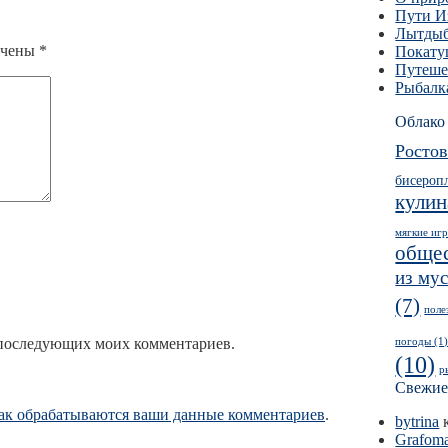
Пути И
Лытды
ечены
*
Покат
Путеше
Рыбалк
Облако
Росто
бисероп
кулин
мягкие иг
обще
из му
(7)
поле
ля последующих моих комментариев.
погоды
(1
(10)
р
Свежие
как обрабатываются ваши данные комментариев
.
bytrina
к
Grafom