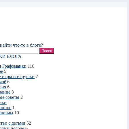
найти что-то в блоге?
КИ БЛОГА
и Графоманки
110
ое
5
е игры и игрушки
7
моё
6
рия
6
вание
3
ые советы
2
ики
11
анное
1
шлизмы
10
тво с детьми
52
оде и погоде
6