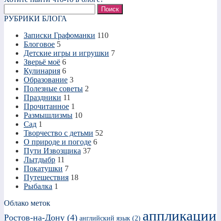
Найти:
РУБРИКИ БЛОГА
Записки Графоманки
110
Блоговое
5
Детские игры и игрушки
7
Зверьё моё
6
Кулинария
6
Образование
3
Полезные советы
2
Праздники
11
Прочитанное
1
Размышлизмы
10
Сад
1
Творчество с детьми
52
О природе и погоде
6
Пути Извозщика
37
Лытдыбр
11
Покатушки
7
Путешествия
18
Рыбалка
1
Облако меток
аппликации
Ростов-на-Дону
(4)
английский язык
(2)