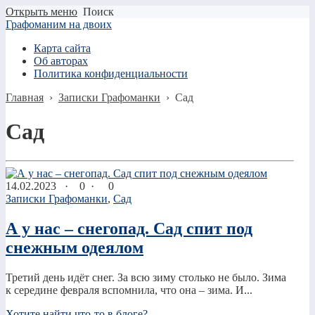
Открыть меню
Поиск
Графоманим на двоих
Карта сайта
Об авторах
Политика конфиденциальности
Главная
›
Записки Графоманки
›
Сад
Сад
14.02.2023
·
0 ·
0
Записки Графоманки
,
Сад
А у нас – снегопад. Сад спит под
снежным одеялом
Третий день идёт снег. За всю зиму столько не было. Зима
к середине февраля вспомнила, что она – зима. И...
Хотите найти что-то в блоге?