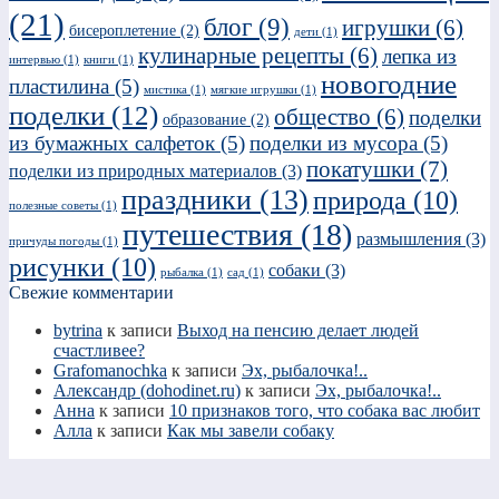
(21)
блог
(9)
игрушки
(6)
бисероплетение
(2)
дети
(1)
кулинарные рецепты
(6)
лепка из
интервью
(1)
книги
(1)
новогодние
пластилина
(5)
мистика
(1)
мягкие игрушки
(1)
поделки
(12)
общество
(6)
поделки
образование
(2)
из бумажных салфеток
(5)
поделки из мусора
(5)
покатушки
(7)
поделки из природных материалов
(3)
праздники
(13)
природа
(10)
полезные советы
(1)
путешествия
(18)
размышления
(3)
причуды погоды
(1)
рисунки
(10)
собаки
(3)
рыбалка
(1)
сад
(1)
Свежие комментарии
bytrina
к записи
Выход на пенсию делает людей
счастливее?
Grafomanochka
к записи
Эх, рыбалочка!..
Александр (dohodinet.ru)
к записи
Эх, рыбалочка!..
Анна
к записи
10 признаков того, что собака вас любит
Алла
к записи
Как мы завели собаку