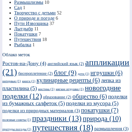
Размышлизмы
10
Сад
1
Творчество с детьми
52
О природе и погоде
6
Пути Извозщика
37
Лытдыбр
11
Покатушки
7
Путешествия
18
Рыбалка
1
Облако меток
аппликации
Ростов-на-Дону
(4)
английский язык
(2)
(21)
блог
(9)
игрушки
(6)
бисероплетение
(2)
дети
(1)
кулинарные рецепты
(6)
лепка из
интервью
(1)
книги
(1)
новогодние
пластилина
(5)
мистика
(1)
мягкие игрушки
(1)
поделки
(12)
общество
(6)
поделки
образование
(2)
из бумажных салфеток
(5)
поделки из мусора
(5)
покатушки
(7)
поделки из природных материалов
(3)
праздники
(13)
природа
(10)
полезные советы
(1)
путешествия
(18)
размышления
(3)
причуды погоды
(1)