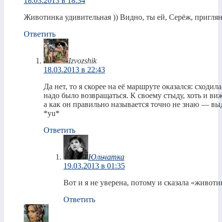
18.03.2013 в 18:34
Животинка удивительная )) Видно, ты ей, Серёж, пригляну
Ответить
Izvozshik
18.03.2013 в 22:43
Да нет, то я скорее на её маршруте оказался: сходил
надо было возвращаться. К своему стыду, хоть и виж
а как он правильно называется точно не знаю — вы
*yu*
Ответить
Юльчатка
19.03.2013 в 01:35
Вот и я не уверена, потому и сказала «животи
Ответить