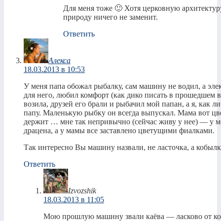
Для меня тоже 🙂 Хотя церковную архитектур
природу ничего не заменит.
Ответить
Алекса
18.03.2013 в 10:53
У меня папа обожал рыбалку, сам машину не водил, а эл
для него, любил комфорт (как дико писать в прошедшем вр
возила, друзей его брали и рыбачил мой папан, а я, как 
папу. Маленькую рыбку он всегда выпускал. Мама вот ц
держит … мне так непривычно (сейчас живу у нее) — у ме
драцена, а у мамы все заставлено цветущими фиалками.
Так интересно Вы машину назвали, не ласточка, а кобылк
Ответить
Izvozshik
18.03.2013 в 11:05
Мою прошлую машину звали каёва — ласково от ко