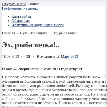
Открыть меню
Поиск
Графоманим на двоих
Карта сайта
Об авторах
Политика конфиденциальности
Главная
›
Пути Извозщика
›
Эх, рыбалочка!..
Эх, рыбалочка!..
18.03.2013
·
36 ·
Все записи за
Март 2013
И вот — свершилось! Сезон 2013 года открыт!
Ну а после краткого выражения личной радости поясняю – 17.03
очередной рыболовный сезон. Да, мой уважаемый читатель, я т
бесчисленной армии рыболовов-любителей. Рыбалку я люблю с 
отцом и братом ездили на сей очаровательный процесс на эле
было). Став постарше, с другом на автобусе катались. Ну а теп
собственной кобылки (это так теперешнюю машину у меня зовут
нашей области почти не осталось. Правда «почти» – понятие оч