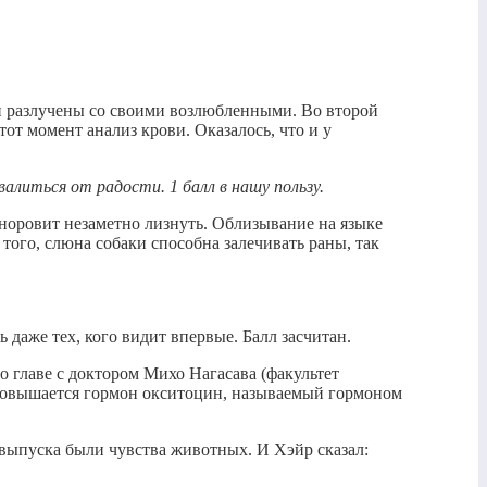
и разлучены со своими возлюбленными. Во второй
от момент анализ крови. Оказалось, что и у
алиться от радости. 1 балл в нашу пользу.
о норовит незаметно лизнуть. Облизывание на языке
 того, слюна собаки способна залечивать раны, так
 даже тех, кого видит впервые. Балл засчитан.
о главе с доктором Михо Нагасава (факультет
х повышается гормон окситоцин, называемый гормоном
 выпуска были чувства животных. И Хэйр сказал: