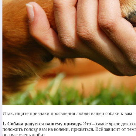
Итак, ищите признаки проявления любви вашей собаки к вам –
1. Собака радуется вашему приходу.
Это – самое яркое доказа
положить голову вам на колени, прижаться. Всё зависит от тем
она вас очень любит.