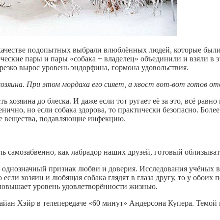
 качестве подопытных выбрали влюблённых людей, которые был
еские пары и пары «собака + владелец» объединили и взяли в эт
 резко вырос уровень эндорфина, гормона удовольствия.
озяина. При этом мордаха его сияет, а хвост вот-вот готов отв
ь хозяина до блеска. И даже если тот ругает её за это, всё равн
нично, но если собака здорова, то практически безопасно. Более
ие вещества, подавляющие инфекцию.
ль самозабвенно, как лабрадор наших друзей, готовый облизывать
– однозначный признак любви и доверия. Исследования учёных в
 если хозяин и любящая собака глядят в глаза другу, то у обои
 повышает уровень удовлетворённости жизнью.
райан Хэйр в телепередаче «60 минут» Андерсона Купера. Темой