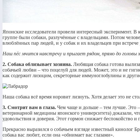
Японские исследователи провели интересный эксперимент. В
группе были собаки, разлучённые с владельцами. Потом человеч
влюблённых пар людей, и у собак и их владельцев при встрече
Наш пёс мчится навстречу и прыгает рядом, прямо до головы х
2. Собака облизывает хозяина.
Любящая собака готова вылизат
собачьей любви – что поцелуй для людей. Может, это и не гигие
как содержит лизоцим, секреторные иммуноглобулины и друг
Наша собака всё время норовит лизнуть. Хотя делает это не сто
3. Смотрит вам в глаза.
Чем чаще и дольше – тем лучше. Это 
ветеринарной медицины японского университета) доказали, что
удовольствия и доверия. Этот гормон снижает беспокойство и
Прекрасно выразился о собачьем взгляде известный кинолог Б
собака вас любит, если она «обнимает вас глазами».