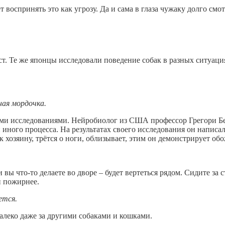
 воспринять это как угрозу. Да и сама в глаза чужаку долго смот
ст. Те же японцы исследовали поведение собак в разных ситуаци
ная мордочка.
ми исследованиями. Нейробиолог из США профессор Грегори Берн
 иного процесса. На результатах своего исследования он написа
 к хозяину, трётся о ноги, облизывает, этим он демонстрирует об
 вы что-то делаете во дворе – будет вертеться рядом. Сидите за
и пожирнее.
ется.
далеко даже за другими собаками и кошками.