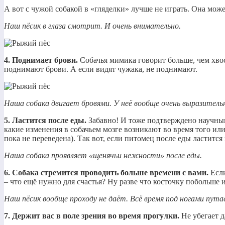
А вот с чужой собакой в «гляделки» лучше не играть. Она может
Наш пёсик в глаза смотрит. И очень внимательно.
4. Поднимает брови.
Собачья мимика говорит больше, чем хво
поднимают брови. А если видят чужака, не поднимают.
Наша собака двигает бровями. У неё вообще очень выразитель
5. Ластится после еды.
Забавно! И тоже подтверждено научны
какие изменения в собачьем мозге возникают во время того или
пока не переведена). Так вот, если питомец после еды ластится
Наша собака проявляет «щенячьи нежности» после еды.
6. Собака стремится проводить больше времени с вами.
Если
– что ещё нужно для счастья? Ну разве что косточку побольше 
Наш пёсик вообще проходу не даёт. Всё время под ногами пута
7. Держит вас в поле зрения во время прогулки.
Не убегает 