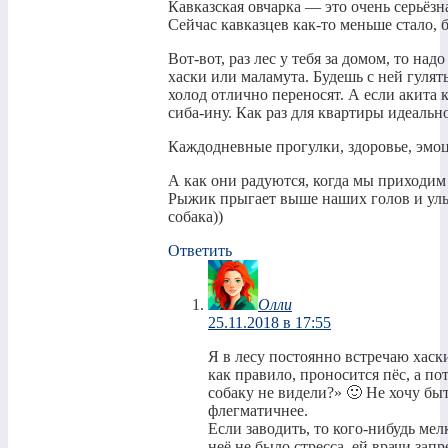
Кавказская овчарка — это очень серьёз
Сейчас кавказцев как-то меньше стало, 
Вот-вот, раз лес у тебя за домом, то на
хаски или маламута. Будешь с ней гулят
холод отлично переносят. А если акита 
сиба-ину. Как раз для квартиры идеально
Каждодневные прогулки, здоровье, эмоц
А как они радуются, когда мы приходим
Рыжик прыгает выше наших голов и улыб
собака))
Ответить
Олли
25.11.2018 в 17:55
Я в лесу постоянно встречаю хаск
как правило, проносится пёс, а по
собаку не видели?» 🙂 Не хочу бы
флегматичнее.
Если заводить, то кого-нибудь мел
неё не было стресса, ей врачи зап