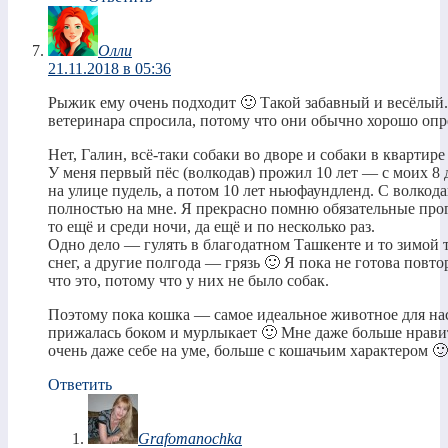
Олли
21.11.2018 в 05:36
Рыжик ему очень подходит 🙂 Такой забавный и весёлый.
ветеринара спросила, потому что они обычно хорошо опр
Нет, Галин, всё-таки собаки во дворе и собаки в квартире
У меня первый пёс (волкодав) прожил 10 лет — с моих 8 
на улице пудель, а потом 10 лет ньюфаундленд. С волкода
полностью на мне. Я прекрасно помню обязательные прог
то ещё и среди ночи, да ещё и по несколько раз.
Одно дело — гулять в благодатном Ташкенте и то зимой т
снег, а другие полгода — грязь 🙂 Я пока не готова повт
что это, потому что у них не было собак.
Поэтому пока кошка — самое идеальное животное для нас.
прижалась боком и мурлыкает 🙂 Мне даже больше нравитс
очень даже себе на уме, больше с кошачьим характером 🙂
Ответить
Grafomanochka