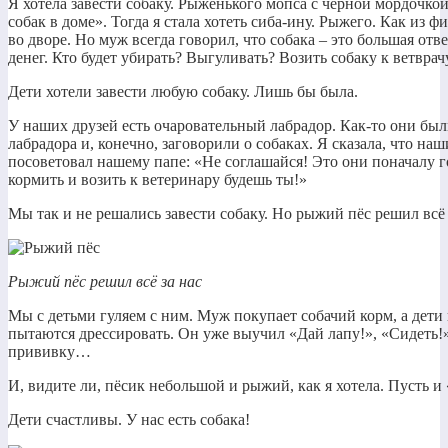
Я хотела завести собаку. Рыженького мопса с чёрной мордочко
собак в доме». Тогда я стала хотеть сиба-ину. Рыжего. Как из
во дворе. Но муж всегда говорил, что собака – это большая отв
денег. Кто будет убирать? Выгуливать? Возить собаку к ветв
Дети хотели завести любую собаку. Лишь бы была.
У наших друзей есть очаровательный лабрадор. Как-то они был
лабрадора и, конечно, заговорили о собаках. Я сказала, что наш
посоветовал нашему папе: «Не соглашайся! Это они поначалу гов
кормить и возить к ветеринару будешь ты!»
Мы так и не решались завести собаку. Но рыжий пёс решил всё 
Рыжий пёс решил всё за нас
Мы с детьми гуляем с ним. Муж покупает собачий корм, а дети
пытаются дрессировать. Он уже выучил «Дай лапу!», «Сидеть!»
прививку…
И, видите ли, пёсик небольшой и рыжий, как я хотела. Пусть
Дети счастливы. У нас есть собака!