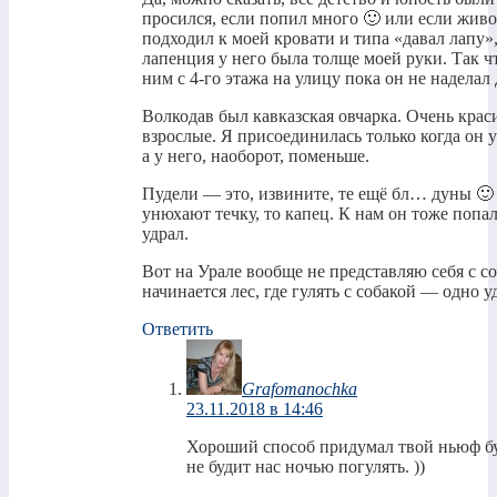
просился, если попил много 🙂 или если живот
подходил к моей кровати и типа «давал лапу»,
лапенция у него была толще моей руки. Так ч
ним с 4-го этажа на улицу пока он не наделал 
Волкодав был кавказская овчарка. Очень крас
взрослые. Я присоединилась только когда он 
а у него, наоборот, поменьше.
Пудели — это, извините, те ещё бл… дуны 🙂 
унюхают течку, то капец. К нам он тоже попал 
удрал.
Вот на Урале вообще не представляю себя с соб
начинается лес, где гулять с собакой — одно у
Ответить
Grafomanochka
23.11.2018 в 14:46
Хороший способ придумал твой ньюф буди
не будит нас ночью погулять. ))