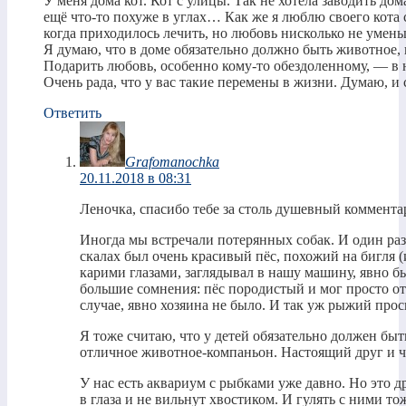
У меня дома кот. Кот с улицы. Так не хотела заводить дом
ещё что-то похуже в углах… Как же я люблю своего кота
когда приходилось лечить, но любовь нисколько не умень
Я думаю, что в доме обязательно должно быть животное, н
Подарить любовь, особенно кому-то обездоленному, — в 
Очень рада, что у вас такие перемены в жизни. Думаю, и
Ответить
Grafomanochka
20.11.2018 в 08:31
Леночка, спасибо тебе за столь душевный коммента
Иногда мы встречали потерянных собак. И один раз
скалах был очень красивый пёс, похожий на бигля 
карими глазами, заглядывал в нашу машину, явно бы
большие сомнения: пёс породистый и мог просто ото
случае, явно хозяина не было. И так уж рыжий просил
Я тоже считаю, что у детей обязательно должен быть
отличное животное-компаньон. Настоящий друг и ч
У нас есть аквариум с рыбками уже давно. Но это др
в глаза и не вильнут хвостиком. И гулять с ними 