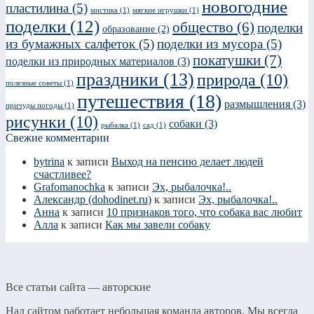
новогодние
пластилина
(5)
мистика
(1)
мягкие игрушки
(1)
поделки
(12)
общество
(6)
поделки
образование
(2)
из бумажных салфеток
(5)
поделки из мусора
(5)
покатушки
(7)
поделки из природных материалов
(3)
праздники
(13)
природа
(10)
полезные советы
(1)
путешествия
(18)
размышления
(3)
причуды погоды
(1)
рисунки
(10)
собаки
(3)
рыбалка
(1)
сад
(1)
Свежие комментарии
bytrina
к записи
Выход на пенсию делает людей
счастливее?
Grafomanochka
к записи
Эх, рыбалочка!..
Александр (dohodinet.ru)
к записи
Эх, рыбалочка!..
Анна
к записи
10 признаков того, что собака вас любит
Алла
к записи
Как мы завели собаку
Все статьи сайта — авторские
Над сайтом работает небольшая команда авторов. Мы всегда