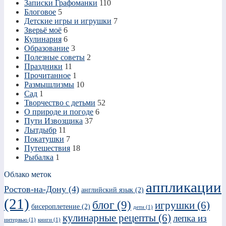
Записки Графоманки
110
Блоговое
5
Детские игры и игрушки
7
Зверьё моё
6
Кулинария
6
Образование
3
Полезные советы
2
Праздники
11
Прочитанное
1
Размышлизмы
10
Сад
1
Творчество с детьми
52
О природе и погоде
6
Пути Извозщика
37
Лытдыбр
11
Покатушки
7
Путешествия
18
Рыбалка
1
Облако меток
аппликации
Ростов-на-Дону
(4)
английский язык
(2)
(21)
блог
(9)
игрушки
(6)
бисероплетение
(2)
дети
(1)
кулинарные рецепты
(6)
лепка из
интервью
(1)
книги
(1)