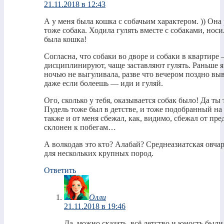
21.11.2018 в 12:43
А у меня была кошка с собачьим характером. )) Она 
тоже собака. Ходила гулять вместе с собаками, нос
была кошка!
Согласна, что собаки во дворе и собаки в квартире
дисциплинируют, чаще заставляют гулять. Раньше я 
ночью не выгуливала, разве что вечером поздно вы
даже если болеешь — иди и гуляй.
Ого, сколько у тебя, оказывается собак было! Да ты
Пудель тоже был в детстве, и тоже подобранный на 
также и от меня сбежал, как, видимо, сбежал от пре
склонен к побегам…
А волкодав это кто? Алабай? Среднеазиатская овча
для нескольких крупных пород.
Ответить
Олли
21.11.2018 в 19:46
Да, можно сказать, всё детство и юность был