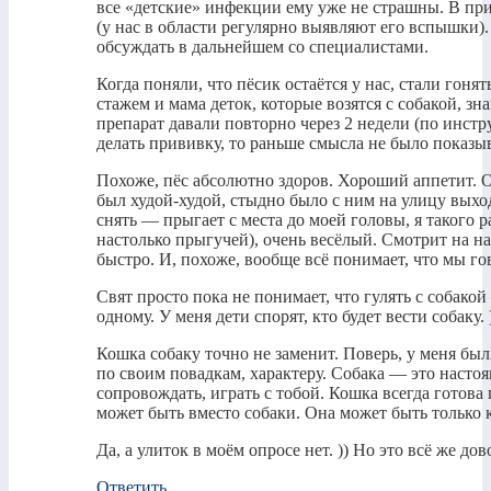
все «детские» инфекции ему уже не страшны. В пр
(у нас в области регулярно выявляют его вспышки)
обсуждать в дальнейшем со специалистами.
Когда поняли, что пёсик остаётся у нас, стали гонят
стажем и мама деток, которые возятся с собакой, зн
препарат давали повторно через 2 недели (по инстр
делать прививку, то раньше смысла не было показыв
Похоже, пёс абсолютно здоров. Хороший аппетит. Он
был худой-худой, стыдно было с ним на улицу выхо
снять — прыгает с места до моей головы, я такого 
настолько прыгучей), очень весёлый. Смотрит на
быстро. И, похоже, вообще всё понимает, что мы гов
Свят просто пока не понимает, что гулять с собакой
одному. У меня дети спорят, кто будет вести собаку. 
Кошка собаку точно не заменит. Поверь, у меня бы
по своим повадкам, характеру. Собака — это настоя
сопровождать, играть с тобой. Кошка всегда готова 
может быть вместо собаки. Она может быть только 
Да, а улиток в моём опросе нет. )) Но это всё же д
Ответить