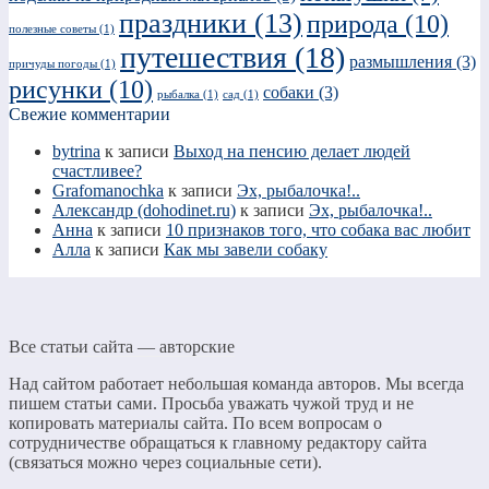
праздники
(13)
природа
(10)
полезные советы
(1)
путешествия
(18)
размышления
(3)
причуды погоды
(1)
рисунки
(10)
собаки
(3)
рыбалка
(1)
сад
(1)
Свежие комментарии
bytrina
к записи
Выход на пенсию делает людей
счастливее?
Grafomanochka
к записи
Эх, рыбалочка!..
Александр (dohodinet.ru)
к записи
Эх, рыбалочка!..
Анна
к записи
10 признаков того, что собака вас любит
Алла
к записи
Как мы завели собаку
Все статьи сайта — авторские
Над сайтом работает небольшая команда авторов. Мы всегда
пишем статьи сами. Просьба уважать чужой труд и не
копировать материалы сайта. По всем вопросам о
сотрудничестве обращаться к главному редактору сайта
(связаться можно через социальные сети).