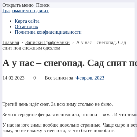
Открыть меню
Поиск
Графоманим на двоих
Карта сайта
Об авторах
Политика конфиденциальности
Главная
›
Записки Графоманки
›
А у нас – снегопад. Сад
спит под снежным одеялом
А у нас – снегопад. Сад спит
14.02.2023
·
0 ·
Все записи за
Февраль 2023
Третий день идёт снег. За всю зиму столько не было.
Зима к середине февраля вспомнила, что она – зима. И что зим
У нас на юге зимы вообще довольно странные. Чаще сыро и ве
зиму, но не нахожу в ней того, за что бы её полюбить.