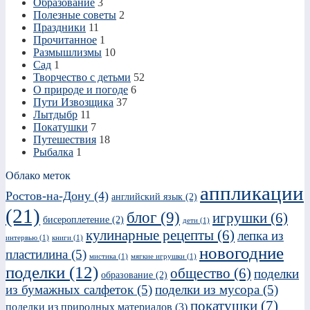
Образование
3
Полезные советы
2
Праздники
11
Прочитанное
1
Размышлизмы
10
Сад
1
Творчество с детьми
52
О природе и погоде
6
Пути Извозщика
37
Лытдыбр
11
Покатушки
7
Путешествия
18
Рыбалка
1
Облако меток
аппликации
Ростов-на-Дону
(4)
английский язык
(2)
(21)
блог
(9)
игрушки
(6)
бисероплетение
(2)
дети
(1)
кулинарные рецепты
(6)
лепка из
интервью
(1)
книги
(1)
новогодние
пластилина
(5)
мистика
(1)
мягкие игрушки
(1)
поделки
(12)
общество
(6)
поделки
образование
(2)
из бумажных салфеток
(5)
поделки из мусора
(5)
покатушки
(7)
поделки из природных материалов
(3)