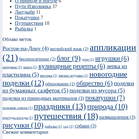
О природе и погоде
6
Пути Извозщика
37
Лытдыбр
11
Покатушки
7
Путешествия
18
Рыбалка
1
Облако меток
аппликации
Ростов-на-Дону
(4)
английский язык
(2)
(21)
блог
(9)
игрушки
(6)
бисероплетение
(2)
дети
(1)
кулинарные рецепты
(6)
лепка из
интервью
(1)
книги
(1)
новогодние
пластилина
(5)
мистика
(1)
мягкие игрушки
(1)
поделки
(12)
общество
(6)
поделки
образование
(2)
из бумажных салфеток
(5)
поделки из мусора
(5)
покатушки
(7)
поделки из природных материалов
(3)
праздники
(13)
природа
(10)
полезные советы
(1)
путешествия
(18)
размышления
(3)
причуды погоды
(1)
рисунки
(10)
собаки
(3)
рыбалка
(1)
сад
(1)
Свежие комментарии