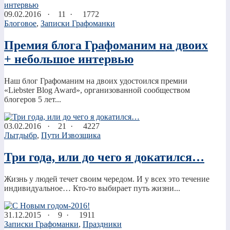
09.02.2016
·
11 ·
1772
Блоговое
,
Записки Графоманки
Премия блога Графоманим на двоих
+ небольшое интервью
Наш блог Графоманим на двоих удостоился премии
«Liebster Blog Award», организованной сообществом
блогеров 5 лет...
03.02.2016
·
21 ·
4227
Лытдыбр
,
Пути Извозщика
Три года, или до чего я докатился…
Жизнь у людей течет своим чередом. И у всех это течение
индивидуальное… Кто-то выбирает путь жизни...
31.12.2015
·
9 ·
1911
Записки Графоманки
,
Праздники