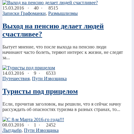
15.03.2016
·
40 ·
8515
Записки Графоманки
,
Размышлизмы
Выход на пенсию делает людей
счастливее?
Бытует мнение, что после выхода на пенсию люди
начинают часто болеть, теряют интерес к жизни, не следят
за...
14.03.2016
·
9 ·
6533
Путешествия
,
Пути Извозщика
Туристы под прицелом
Если, прочитав заголовок, вы решили, что я сейчас начну
рассуждать об опасностях туризма в разных странах, то...
08.03.2016
·
1 ·
2452
Лытдыбр
,
Пути Извозщика