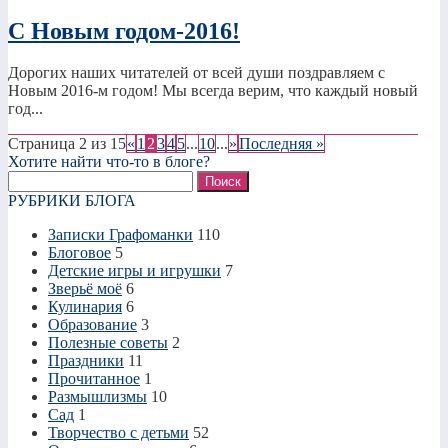
С Новым годом-2016!
Дорогих наших читателей от всей души поздравляем с
Новым 2016-м годом! Мы всегда верим, что каждый новый
год...
Страница 2 из 15
«
1
2
3
4
5
...
10
...
»
Последняя »
Хотите найти что-то в блоге?
Найти:
РУБРИКИ БЛОГА
Записки Графоманки
110
Блоговое
5
Детские игры и игрушки
7
Зверьё моё
6
Кулинария
6
Образование
3
Полезные советы
2
Праздники
11
Прочитанное
1
Размышлизмы
10
Сад
1
Творчество с детьми
52