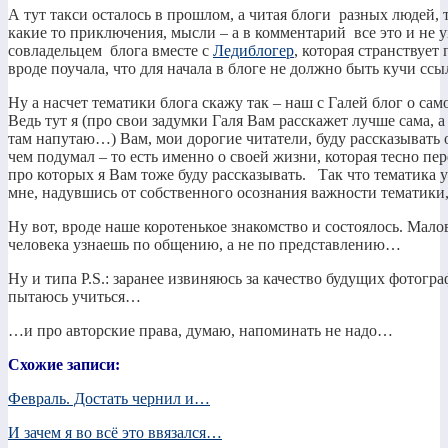
А тут такси осталось в прошлом, а читая блоги разных людей, 
какие то приключения, мысли – а в комментарий все это и не у
совладельцем блога вместе с
Ледиблогер
, которая странствует
вроде поучала, что для начала в блоге не должно быть кучи ссы
Ну а насчет тематики блога скажу так – наш с Галей блог о сам
Ведь тут я (про свои задумки Галя Вам расскажет лучше сама, а т
там напутаю…) Вам, мои дорогие читатели, буду рассказывать о 
чем подумал – то есть именно о своей жизни, которая тесно пе
про которых я Вам тоже буду рассказывать. Так что тематика у
мне, надувшись от собственного осознания важности тематики,
Ну вот, вроде наше коротенькое знакомство и состоялось. Малов
человека узнаешь по общению, а не по представлению…
Ну и типа P.S.: заранее извиняюсь за качество будущих фотогра
пытаюсь учиться…
…и про авторские права, думаю, напоминать не надо…
Схожие записи:
Февраль. Достать чернил и…
И зачем я во всё это ввязался…