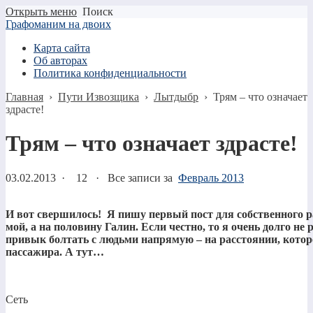
Открыть меню
Поиск
Графоманим на двоих
Карта сайта
Об авторах
Политика конфиденциальности
Главная
›
Пути Извозщика
›
Лытдыбр
›
Трям – что означает
здрасте!
Трям – что означает здрасте!
03.02.2013
·
12 ·
Все записи за
Февраль 2013
И вот свершилось! Я пишу первый пост для собственного р
мой, а на половину Галин. Если честно, то я очень долго не 
привык болтать с людьми напрямую – на расстоянии, котор
пассажира. А тут…
Сеть