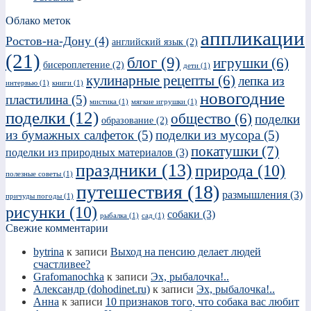
Облако меток
аппликации
Ростов-на-Дону
(4)
английский язык
(2)
(21)
блог
(9)
игрушки
(6)
бисероплетение
(2)
дети
(1)
кулинарные рецепты
(6)
лепка из
интервью
(1)
книги
(1)
новогодние
пластилина
(5)
мистика
(1)
мягкие игрушки
(1)
поделки
(12)
общество
(6)
поделки
образование
(2)
из бумажных салфеток
(5)
поделки из мусора
(5)
покатушки
(7)
поделки из природных материалов
(3)
праздники
(13)
природа
(10)
полезные советы
(1)
путешествия
(18)
размышления
(3)
причуды погоды
(1)
рисунки
(10)
собаки
(3)
рыбалка
(1)
сад
(1)
Свежие комментарии
bytrina
к записи
Выход на пенсию делает людей
счастливее?
Grafomanochka
к записи
Эх, рыбалочка!..
Александр (dohodinet.ru)
к записи
Эх, рыбалочка!..
Анна
к записи
10 признаков того, что собака вас любит