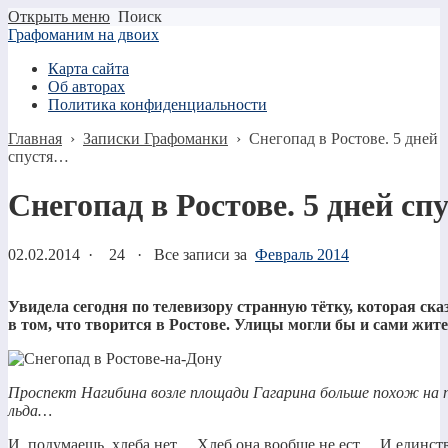
Открыть меню
Поиск
Графоманим на двоих
Карта сайта
Об авторах
Политика конфиденциальности
Главная
›
Записки Графоманки
›
Снегопад в Ростове. 5 дней
спустя…
Снегопад в Ростове. 5 дней с
02.02.2014
·
24 ·
Все записи за
Февраль 2014
Увидела сегодня по телевизору странную тётку, которая ска
в том, что творится в Ростове. Улицы могли бы и сами жит
Проспект Нагибина возле площади Гагарина больше похож на по
льда…
И, подумаешь, хлеба нет… Хлеб она вообще не ест… И единств