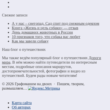
Свежие записи
А у нас – снегопад. Сад спит под снежным одеялом
Книга «Жизнь и цель собаки» — отзыв
День домашних животных в России
10 признаков того, что собака вас любит
Как мы завели собаку
Наш блог о путешествиях
Мы также ведём популярный блог о путешествиях
Дороги
мира
. В нём можно найти путеводители по интересным
местам, подробные описания маршрутов,
достопримечательностей, фотографии и видео из
путешествий. Будем рады новым читателям!
©
2026
Графоманим на двоих
·
Пишем, творим,
размышляем…
Карта сайта
Об авторах