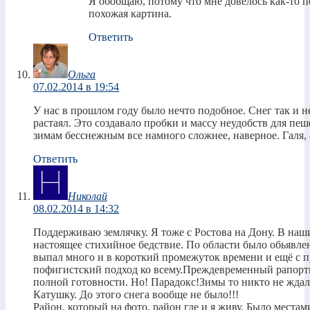
Я обобщаю, потому что мне довелось как-то п
похожая картина.
Ответить
Ольга
07.02.2014 в 19:54
У нас в прошлом году было нечто подобное. Снег так и н
растаял. Это создавало пробки и массу неудобств для пе
зимам бесснежным все намного сложнее, наверное. Галя, а
Ответить
Николай
08.02.2014 в 14:32
Поддерживаю землячку. Я тоже с Ростова на Дону. В наши
настоящее стихийное бедствие. По области было обьявле
выпал много и в короткий промежуток времени и ещё с
пофигистский подход ко всему.Преждевременный рапорт
полной готовности. Но! Парадокс!Зимы то никто не ждал
Катушку. До этого снега вообще не было!!!
Район, который на фото, район где и я живу. Было места