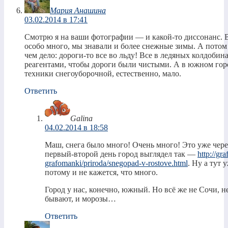
Мария Анашина
03.02.2014 в 17:41
Смотрю я на ваши фотографии — и какой-то диссонанс. В
особо много, мы знавали и более снежные зимы. А потом 
чем дело: дороги-то все во льду! Все в ледяных колдобин
реагентами, чтобы дороги были чистыми. А в южном горо
техники снегоуборочной, естественно, мало.
Ответить
Galina
04.02.2014 в 18:58
Маш, снега было много! Очень много! Это уже через
первый-второй день город выглядел так —
http://gr
grafomanki/priroda/snegopad-v-rostove.html
. Ну а тут
потому и не кажется, что много.
Город у нас, конечно, южный. Но всё же не Сочи, н
бывают, и морозы…
Ответить