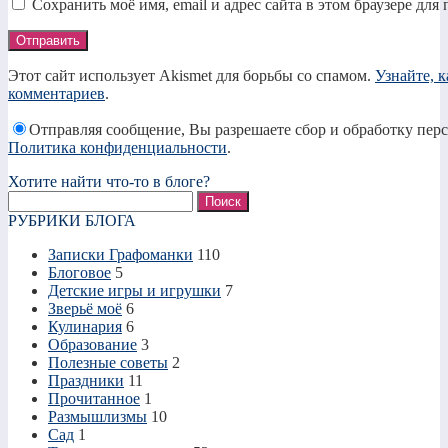
Сохранить моё имя, email и адрес сайта в этом браузере д
Этот сайт использует Akismet для борьбы со спамом.
Узнайте, 
комментариев
.
Отправляя сообщение, Вы разрешаете сбор и обработку пер
Политика конфиденциальности
.
Хотите найти что-то в блоге?
Найти:
РУБРИКИ БЛОГА
Записки Графоманки
110
Блоговое
5
Детские игры и игрушки
7
Зверьё моё
6
Кулинария
6
Образование
3
Полезные советы
2
Праздники
11
Прочитанное
1
Размышлизмы
10
Сад
1