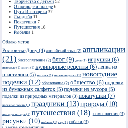
Творчество с детьми
52
О природе и погоде
6
Пути Извозщика
37
Лытдыбр
11
Покатушки
7
Путешествия
18
Рыбалка
1
Облако меток
аппликации
Ростов-на-Дону
(4)
английский язык
(2)
(21)
блог
(9)
игрушки
(6)
бисероплетение
(2)
дети
(1)
кулинарные рецепты
(6)
лепка из
интервью
(1)
книги
(1)
новогодние
пластилина
(5)
мистика
(1)
мягкие игрушки
(1)
поделки
(12)
общество
(6)
поделки
образование
(2)
из бумажных салфеток
(5)
поделки из мусора
(5)
покатушки
(7)
поделки из природных материалов
(3)
праздники
(13)
природа
(10)
полезные советы
(1)
путешествия
(18)
размышления
(3)
причуды погоды
(1)
рисунки
(10)
собаки
(3)
рыбалка
(1)
сад
(1)
Свежие комментарии