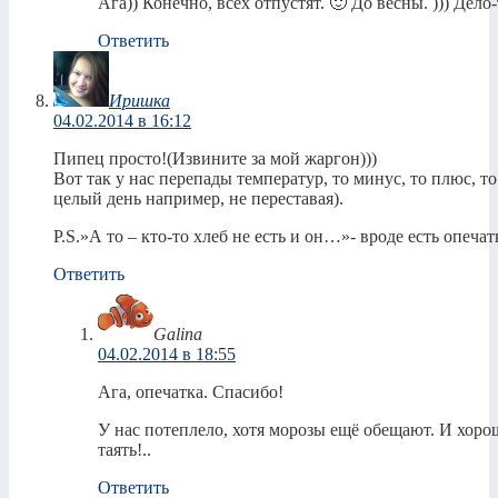
Ага)) Конечно, всех отпустят. 🙂 До весны. ))) Дело-
Ответить
Иришка
04.02.2014 в 16:12
Пипец просто!(Извините за мой жаргон)))
Вот так у нас перепады температур, то минус, то плюс, то
целый день например, не переставая).
P.S.»А то – кто-то хлеб не есть и он…»- вроде есть опеча
Ответить
Galina
04.02.2014 в 18:55
Ага, опечатка. Спасибо!
У нас потеплело, хотя морозы ещё обещают. И хорошо
таять!..
Ответить