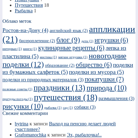
Путешествия
18
Рыбалка
1
Облако меток
аппликации
Ростов-на-Дону
(4)
английский язык
(2)
(21)
блог
(9)
игрушки
(6)
бисероплетение
(2)
дети
(1)
кулинарные рецепты
(6)
лепка из
интервью
(1)
книги
(1)
новогодние
пластилина
(5)
мистика
(1)
мягкие игрушки
(1)
поделки
(12)
общество
(6)
поделки
образование
(2)
из бумажных салфеток
(5)
поделки из мусора
(5)
покатушки
(7)
поделки из природных материалов
(3)
праздники
(13)
природа
(10)
полезные советы
(1)
путешествия
(18)
размышления
(3)
причуды погоды
(1)
рисунки
(10)
собаки
(3)
рыбалка
(1)
сад
(1)
Свежие комментарии
bytrina
к записи
Выход на пенсию делает людей
счастливее?
Grafomanochka
к записи
Эх, рыбалочка!..