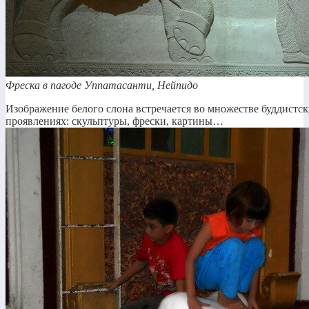
Фреска в пагоде Уппатасанти, Нейпидо
Изображение белого слона встречается во множестве буддистс
проявлениях: скульптуры, фрески, картины…