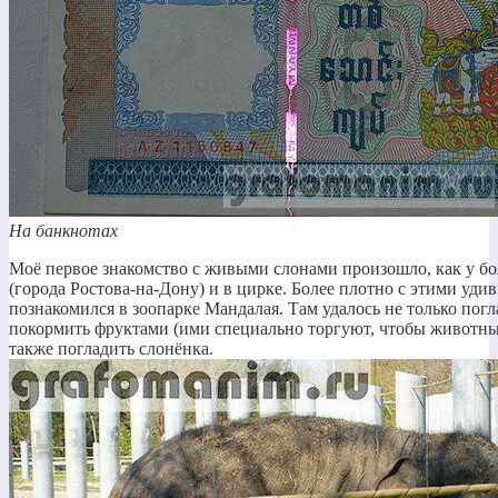
На банкнотах
Моё первое знакомство с живыми слонами произошло, как у бо
(города Ростова-на-Дону) и в цирке. Более плотно с этими у
познакомился в зоопарке Мандалая. Там удалось не только погла
покормить фруктами (ими специально торгуют, чтобы животных
также погладить слонёнка.