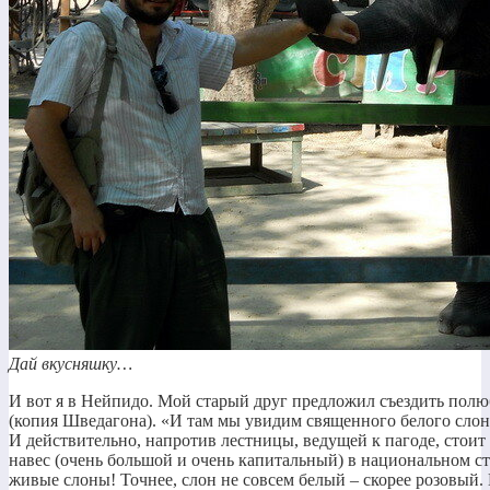
Дай вкусняшку…
И вот я в Нейпидо. Мой старый друг предложил съездить полю
(копия Шведагона). «И там мы увидим священного белого слона
И действительно, напротив лестницы, ведущей к пагоде, сто
навес (очень большой и очень капитальный) в национальном с
живые слоны! Точнее, слон не совсем белый – скорее розовый. 