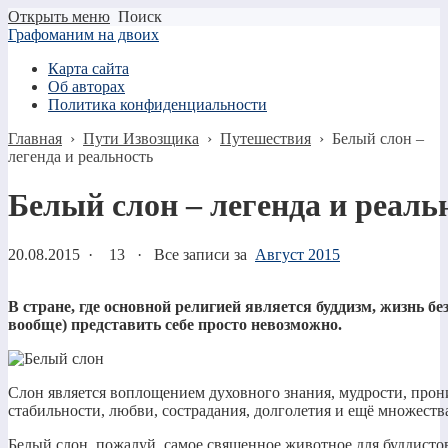
Открыть меню
Поиск
Графоманим на двоих
Карта сайта
Об авторах
Политика конфиденциальности
Главная
›
Пути Извозщика
›
Путешествия
›
Белый слон –
легенда и реальность
Белый слон – легенда и реаль
20.08.2015
·
13 ·
Все записи за
Август 2015
В стране, где основной религией является буддизм, жизнь без
вообще) представить себе просто невозможно.
Слон является воплощением духовного знания, мудрости, прон
стабильности, любви, сострадания, долголетия и ещё множеств
Белый слон, пожалуй, самое священное животное для буддисто